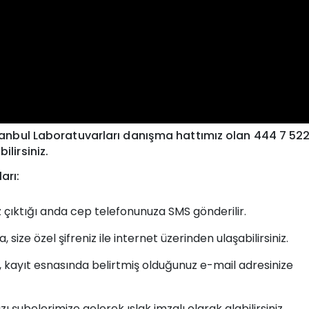
İstanbul Laboratuvarları danışma hattımız olan 444 7 52
ilirsiniz.
arı:
 çıktığı anda cep telefonunuza SMS gönderilir.
size özel şifreniz ile internet üzerinden ulaşabilirsiniz.
, kayıt esnasında belirtmiş olduğunuz e-mail adresinize
zı şubelerimize gelerek ıslak imzalı olarak alabilirsiniz.