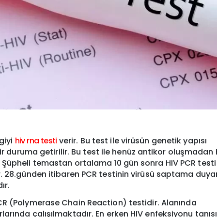
giyi
hiv rna testi
verir. Bu test ile virüsün genetik yapısı
ir duruma getirilir. Bu test ile henüz antikor oluşmadan 
 Şüpheli temastan ortalama 10 gün sonra HIV PCR testi 
. 28.günden itibaren PCR testinin virüsü saptama duyarl
ır.
R (Polymerase Chain Reaction) testidir. Alanında
arında çalışılmaktadır. En erken HIV enfeksiyonu tanıs