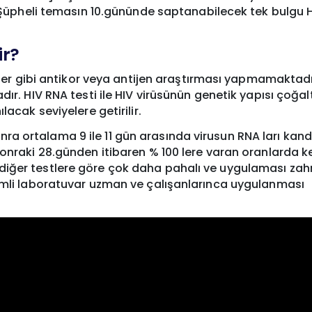
r. Şüpheli temasın 10.gününde saptanabilecek tek bulgu 
ir?
stler gibi antikor veya antijen araştırması yapmamaktadı
ır. HIV RNA testi ile HIV virüsünün genetik yapısı çoğaltı
lacak seviyelere getirilir.
a ortalama 9 ile 11 gün arasında virusun RNA ları kan
sonraki 28.günden itibaren % 100 lere varan oranlarda k
iğer testlere göre çok daha pahalı ve uygulaması zah
yimli laboratuvar uzman ve çalışanlarınca uygulanması