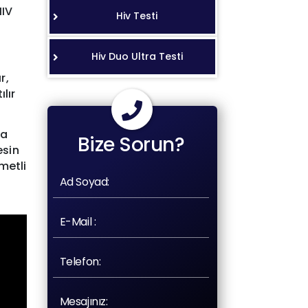
HIV
Hiv Testi
Hiv Duo Ultra Testi
r,
lır
da
Bize Sorun?
esin
metli