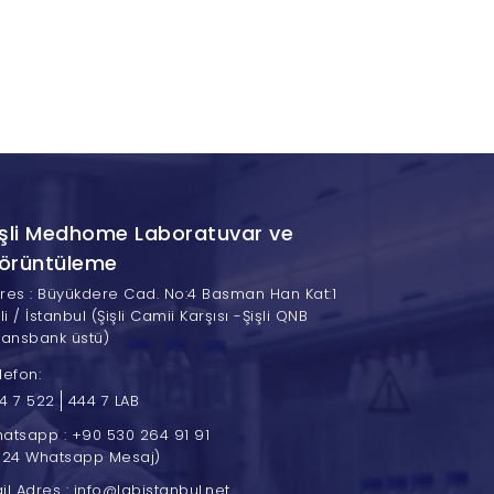
işli Medhome Laboratuvar ve
örüntüleme
res : Büyükdere Cad. No:4 Basman Han Kat:1
şli / İstanbul (Şişli Camii Karşısı -Şişli QNB
nansbank üstü)
lefon:
4 7 522
444 7 LAB
atsapp : +90 530 264 91 91
/24 Whatsapp Mesaj)
il Adres : info@labistanbul.net