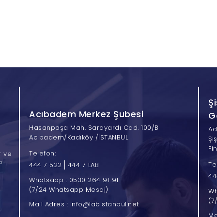
Ş
Acıbadem Merkez Şubesi
G
Hasanpaşa Mah. Sarayardı Cad. 100/B
Ad
Acıbadem/Kadıköy /İSTANBUL
Şi
Fi
Telefon:
r ve
a
Te
444 7 522
444 7 LAB
44
Whatsapp : 0530 264 91 91
(7/24 Whatsapp Mesaj)
Wh
(7
Mail Adres : info@labistanbul.net
Ma